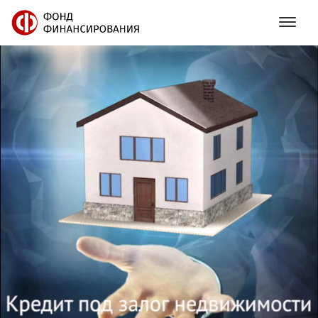
8
(
800
)
201
80
11