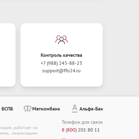
Контроль качества
+7 (988) 245-88-23
support@ffo24.ru
БСПБ
Меткомбанк
Альфа-Банк
Т-Бан
Телефон для связи
зация,
работает на
8
(
800
)
201
80
11
иями, лизинговыми