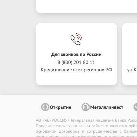
Для звонков по России
8
(
800
)
201
80
11
Кредитование всех регионов РФ
ул. 
Открытие
Металллинвест
АО «АБ«РОССИЯ» Генеральная лицензия Банка Росси
Представленные данные на сайте не являются пуб
основании договоров о сотрудничестве с банка
компаниями,
кассами взаимопомощи, инвестицион