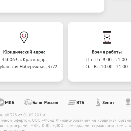
Юридический адрес
Время работы
350063, г. Краснодар,
Пн–Пт: 9:00 - 21:00
Кубанская Набережная, 37/2.
Сб–Вс: 10:00 - 21:00
МКБ
Банк-Россия
ВТБ
Зенит
и № 328 от 01.09.2016г.
личной офертой,
ООО «Фонд Финансирования» не кредитная органи
ми партнерами,
МКК, КПК, НДКО, ломбардами, страховыми компан
ными фондами.