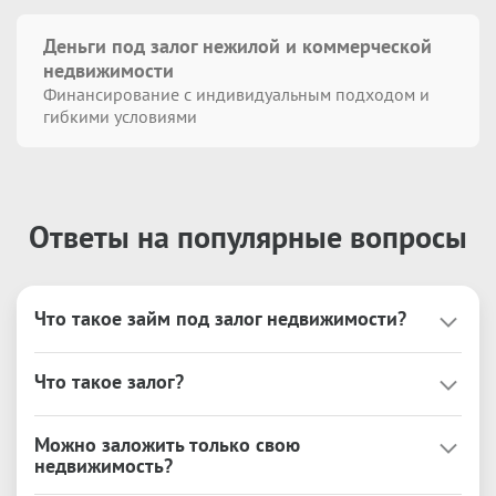
Деньги под залог нежилой и коммерческой
недвижимости
Финансирование с индивидуальным подходом и
гибкими условиями
Ответы на популярные вопросы
Что такое займ под залог недвижимости?
Это займ под залог любой недвижимости, 
Что такое залог?
находящейся в Вашей собственности или 
собственности третьих лиц.

Это гарантия, что заёмщик исполнит перед 
Можно заложить только свою
Займ возможно использовать на любые цели без 
компанией свои финансовые обязательства. При 
недвижимость?
ограничений.

этом, клиент остается собственником 