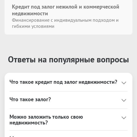
Кредит под залог нежилой и коммерческой
недвижимости
Финансирование с индивидуальным подходом и
гибкими условиями
Ответы на популярные вопросы
Что такое кредит под залог недвижимости?
Это кредит под залог любой недвижимости, 
Что такое залог?
находящейся в Вашей собственности или 
собственности третьих лиц.

Это гарантия, что заёмщик исполнит перед 
Можно заложить только свою
Кредит возможно использовать на любые цели 
кредитором свои финансовые обязательства. При 
недвижимость?
без ограничений.

этом, клиент остается собственником 
Кредиторы предлагают более выгодные условия 
В залог принимается любая недвижимость: 
недвижимости и может её использовать в личных 