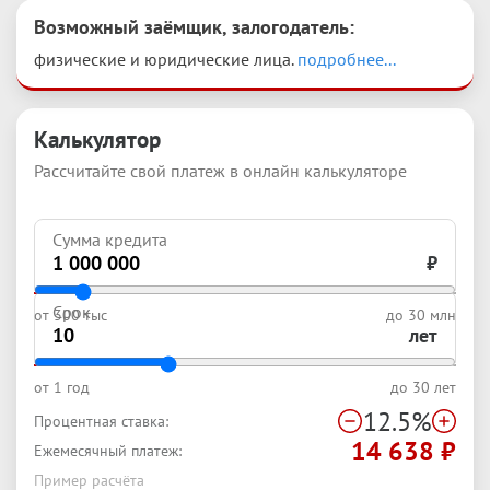
Возможный заёмщик, залогодатель
:
физические и юридические лица. 
подробнее...
Калькулятор
Рассчитайте свой платеж в онлайн калькуляторе
Сумма кредита
₽
Срок
от
300 тыс
до
30 млн
лет
от
1 год
до
30 лет
12.5
%
Процентная ставка:
14 638
₽
Ежемесячный платеж:
Пример расчёта